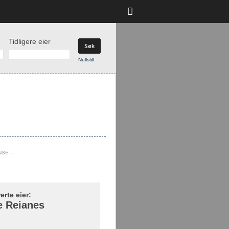
Tidligere eier
Nullstill
NSE –
rerte eier:
e Reianes