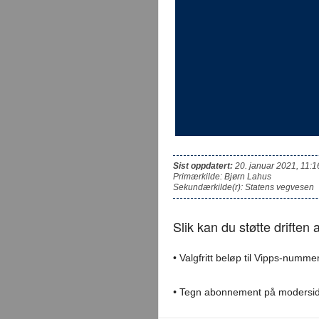
Sist oppdatert:
20. januar 2021, 11:1
Primærkilde: Bjørn Lahus
Sekundærkilde(r): Statens vegvesen
Slik kan du støtte driften
• Valgfritt beløp til Vipps-numme
•
Tegn abonnement på modersi