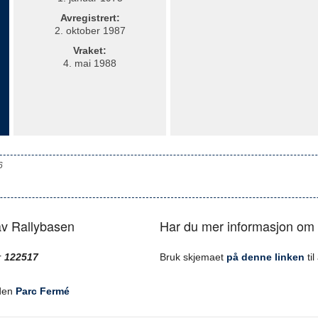
Avregistrert:
2. oktober 1987
Vraket:
4. mai 1988
6
 av Rallybasen
Har du mer informasjon om 
r
122517
Bruk skjemaet
på denne linken
til
den
Parc Fermé