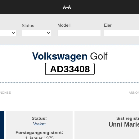
A-Å
Modell
Eier
Status
Golf
Volkswagen
AD33408
NNONSE –
– ANNO
Status:
Sist regist
Unni Mari
Vraket
Førstegangsregistrert:
1. januar 1975