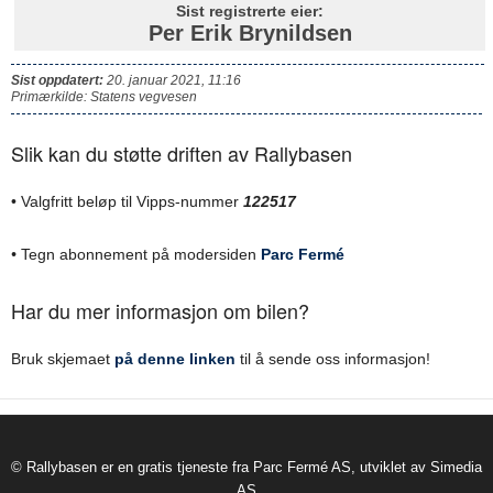
Sist registrerte eier:
Per Erik Brynildsen
Sist oppdatert:
20. januar 2021, 11:16
Primærkilde: Statens vegvesen
Slik kan du støtte driften av Rallybasen
• Valgfritt beløp til Vipps-nummer
122517
•
Tegn abonnement på modersiden
Parc Fermé
Har du mer informasjon om bilen?
Bruk skjemaet
på denne linken
til å sende oss informasjon!
© Rallybasen er en gratis tjeneste fra Parc Fermé AS, utviklet av Simedia
AS