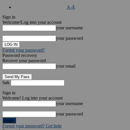
A-Å
Sign in
Welcome!
Log into your account
your username
your password
Forgot your password?
Password recovery
Recover your password
your email
Søk
Sign in
Welcome! Log into your account
your username
your password
Forgot your password? Get help