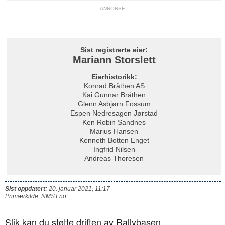
– ANNONSE –
Sist registrerte eier:
Mariann Storslett
Eierhistorikk:
Konrad Bråthen AS
Kai Gunnar Bråthen
Glenn Asbjørn Fossum
Espen Nedresagen Jørstad
Ken Robin Sandnes
Marius Hansen
Kenneth Botten Enget
Ingfrid Nilsen
Andreas Thoresen
Sist oppdatert:
20. januar 2021, 11:17
Primærkilde: NMST.no
Slik kan du støtte driften av Rallybasen