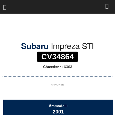
R
a
l
l
y
b
a
s
Impreza STI
Subaru
e
n
CV34864
Chassisnr.:
6363
– ANNONSE –
Årsmodell:
2001