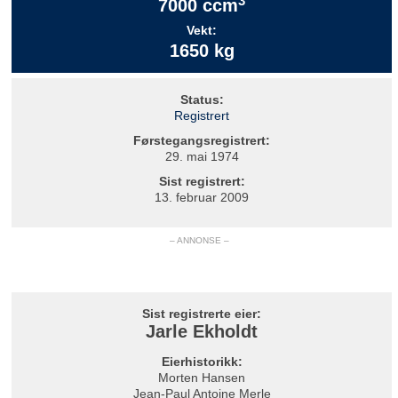
3
7000 ccm
Vekt:
1650 kg
Status:
Registrert
Førstegangsregistrert:
29. mai 1974
Sist registrert:
13. februar 2009
– ANNONSE –
Sist registrerte eier:
Jarle Ekholdt
Eierhistorikk:
Morten Hansen
Jean-Paul Antoine Merle