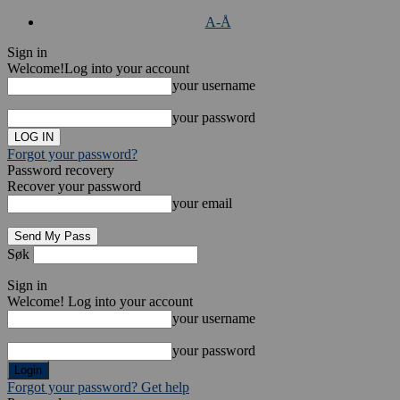
A-Å
Sign in
Welcome!
Log into your account
your username
your password
Forgot your password?
Password recovery
Recover your password
your email
Søk
Sign in
Welcome! Log into your account
your username
your password
Forgot your password? Get help