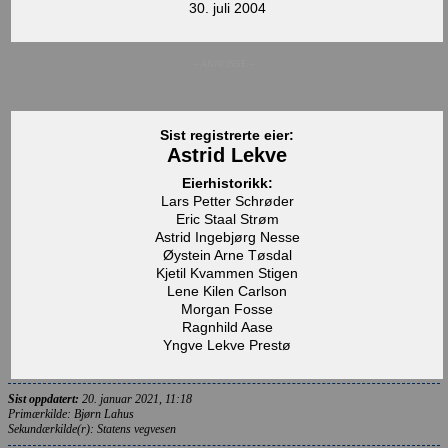
30. juli 2004
– ANNONSE –
Sist registrerte eier:
Astrid Lekve
Eierhistorikk:
Lars Petter Schrøder
Eric Staal Strøm
Astrid Ingebjørg Nesse
Øystein Arne Tøsdal
Kjetil Kvammen Stigen
Lene Kilen Carlson
Morgan Fosse
Ragnhild Aase
Yngve Lekve Prestø
Sist oppdatert:
20. januar 2021, 11:18
Primærkilde: Bjørn Lahus
Sekundærkilde(r): Statens vegvesen