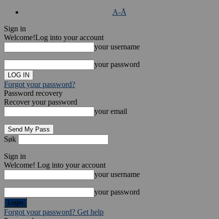
A-Å
Sign in
Welcome!
Log into your account
your username
your password
Forgot your password?
Password recovery
Recover your password
your email
Søk
Sign in
Welcome! Log into your account
your username
your password
Forgot your password? Get help