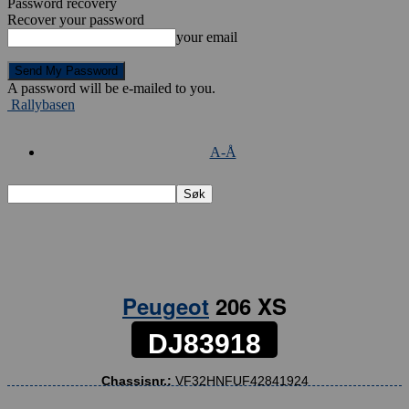
Password recovery
Recover your password
your email
A password will be e-mailed to you.
Rallybasen
A-Å
Peugeot
206 XS
DJ83918
Chassisnr.:
VF32HNFUF42841924