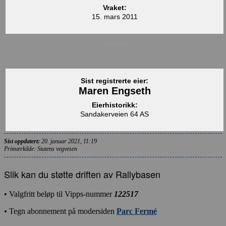
Vraket:
15. mars 2011
– ANNONSE –
Sist registrerte eier:
Maren Engseth
Eierhistorikk:
Sandakerveien 64 AS
Sist oppdatert:
20. januar 2021, 11:19
Primærkilde: Statens vegvesen
Slik kan du støtte driften av Rallybasen
• Valgfritt beløp til Vipps-nummer
122517
•
Tegn abonnement på modersiden
Parc Fermé