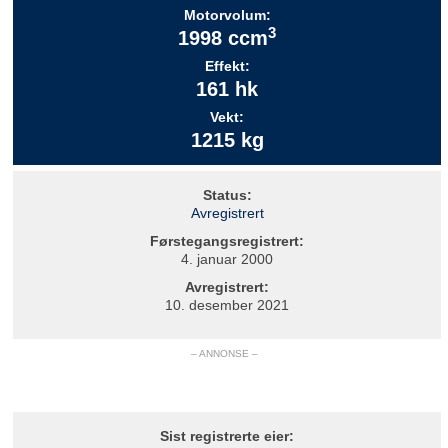
Motorvolum:
3
1998 ccm
Effekt:
161 hk
Vekt:
1215 kg
Status:
Avregistrert
Førstegangsregistrert:
4. januar 2000
Avregistrert:
10. desember 2021
– ANNONSE –
Sist registrerte eier: