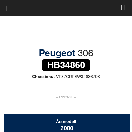
R
a
l
l
y
b
a
s
306
Peugeot
e
n
HB34860
Chassisnr.:
VF37CRFSW32636703
– ANNONSE –
Årsmodell:
2000