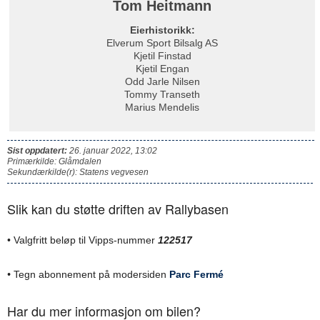
Tom Heitmann
Eierhistorikk:
Elverum Sport Bilsalg AS
Kjetil Finstad
Kjetil Engan
Odd Jarle Nilsen
Tommy Transeth
Marius Mendelis
Sist oppdatert:
26. januar 2022, 13:02
Primærkilde: Glåmdalen
Sekundærkilde(r): Statens vegvesen
Slik kan du støtte driften av Rallybasen
• Valgfritt beløp til Vipps-nummer
122517
•
Tegn abonnement på modersiden
Parc Fermé
Har du mer informasjon om bilen?