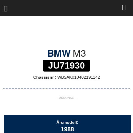
R
a
l
l
y
b
a
s
M3
BMW
e
n
JU71930
Chassisnr.:
WBSAK010402191142
– ANNONSE –
Årsmodell:
1988