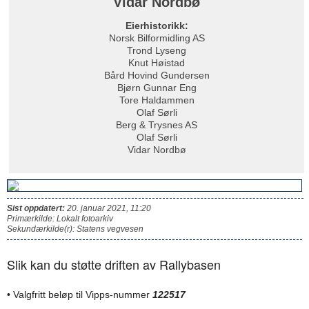
Vidar Nordbø
Eierhistorikk:
Norsk Bilformidling AS
Trond Lyseng
Knut Høistad
Bård Hovind Gundersen
Bjørn Gunnar Eng
Tore Haldammen
Olaf Sørli
Berg & Trysnes AS
Olaf Sørli
Vidar Nordbø
Sist oppdatert:
20. januar 2021, 11:20
Primærkilde: Lokalt fotoarkiv
Sekundærkilde(r): Statens vegvesen
Slik kan du støtte driften av Rallybasen
• Valgfritt beløp til Vipps-nummer
122517