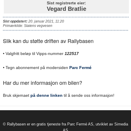
Sist registrerte eier:
Vegard Bratlie
Sist oppdatert:
20. januar 2021, 11:20
Primærkilde: Statens vegvesen
Slik kan du støtte driften av Rallybasen
• Valgfritt beløp til Vipps-nummer
122517
•
Tegn abonnement på modersiden
Parc Fermé
Har du mer informasjon om bilen?
Bruk skjemaet
på denne linken
til å sende oss informasjon!
© Rallybasen er en gratis tjeneste fra Parc Fermé AS, utviklet av Simedia
AS