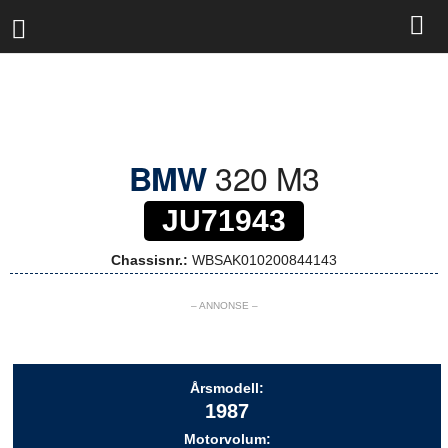
R
a
l
l
y
b
a
s
320 M3
BMW
e
n
JU71943
Chassisnr.:
WBSAK010200844143
– ANNONSE –
Årsmodell:
1987
Motorvolum: