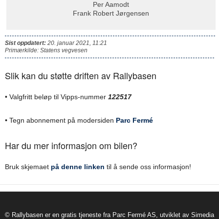
Per Aamodt
Frank Robert Jørgensen
Sist oppdatert:
20. januar 2021, 11:21
Primærkilde: Statens vegvesen
Slik kan du støtte driften av Rallybasen
• Valgfritt beløp til Vipps-nummer
122517
•
Tegn abonnement på modersiden
Parc Fermé
Har du mer informasjon om bilen?
Bruk skjemaet
på denne linken
til å sende oss informasjon!
© Rallybasen er en gratis tjeneste fra Parc Fermé AS, utviklet av Simedia