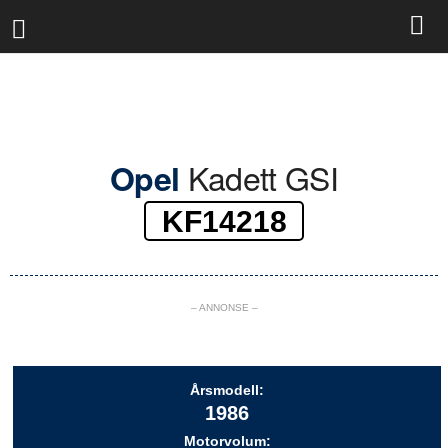
R
a
l
l
y
b
a
s
Kadett GSI
Opel
e
n
KF14218
– ANNONSE –
Årsmodell:
1986
Motorvolum: