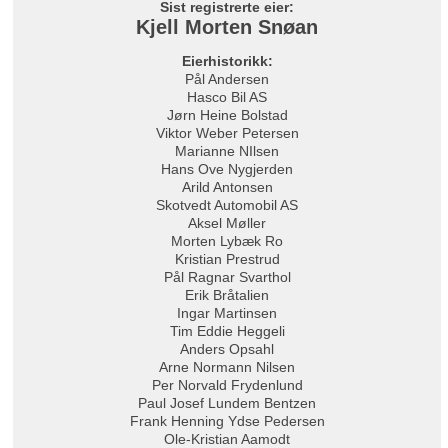
Sist registrerte eier:
Kjell Morten Snøan
Eierhistorikk:
Pål Andersen
Hasco Bil AS
Jørn Heine Bolstad
Viktor Weber Petersen
Marianne NIlsen
Hans Ove Nygjerden
Arild Antonsen
Skotvedt Automobil AS
Aksel Møller
Morten Lybæk Ro
Kristian Prestrud
Pål Ragnar Svarthol
Erik Bråtalien
Ingar Martinsen
Tim Eddie Heggeli
Anders Opsahl
Arne Normann Nilsen
Per Norvald Frydenlund
Paul Josef Lundem Bentzen
Frank Henning Ydse Pedersen
Ole-Kristian Aamodt