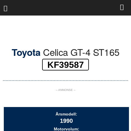
R
a
l
l
y
b
a
s
Celica GT-4 ST165
Toyota
e
n
KF39587
– ANNONSE –
Årsmodell:
1990
Motorvolum: