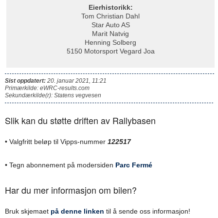
Eierhistorikk:
Tom Christian Dahl
Star Auto AS
Marit Natvig
Henning Solberg
5150 Motorsport Vegard Joa
Sist oppdatert:
20. januar 2021, 11:21
Primærkilde: eWRC-results.com
Sekundærkilde(r): Statens vegvesen
Slik kan du støtte driften av Rallybasen
• Valgfritt beløp til Vipps-nummer
122517
•
Tegn abonnement på modersiden
Parc Fermé
Har du mer informasjon om bilen?
Bruk skjemaet
på denne linken
til å sende oss informasjon!