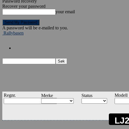
Password recovery
Recover your password
your email
A password will be e-mailed to you.
Rallybasen
Regnr.
Modell
Merke
Status
LJ