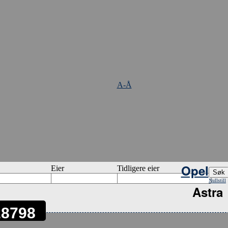
A-Å
Opel
Eier
Tidligere eier
Nullstill
Astra
28798