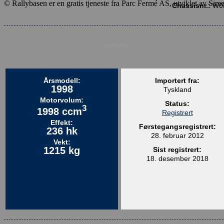
© Rallybasen er en gratis tjeneste fra Parc Fermé AS, utviklet av Sim
Chassisnr.:
W0L
– ANNONSE –
Årsmodell:
Importert fra:
1998
Tyskland
Motorvolum:
Status:
3
1998 ccm
Registrert
Effekt:
Førstegangsregistrert:
236 hk
28. februar 2012
Vekt:
1215 kg
Sist registrert:
18. desember 2018