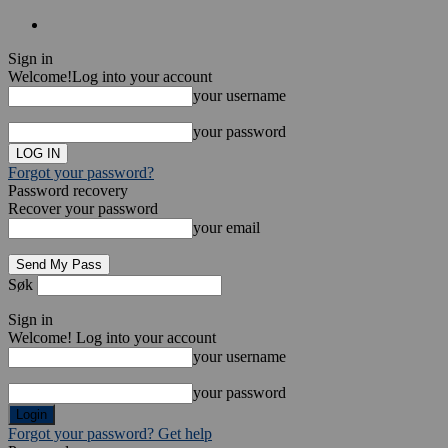
Sign in
Welcome!
Log into your account
your username
your password
Forgot your password?
Password recovery
Recover your password
your email
Søk
Sign in
Welcome! Log into your account
your username
your password
Forgot your password? Get help