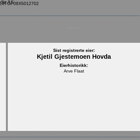
edia AS
0TGF08X5012702
– ANNONSE –
Sist registrerte eier:
Kjetil Gjestemoen Hovda
Eierhistorikk:
Arve Flaat