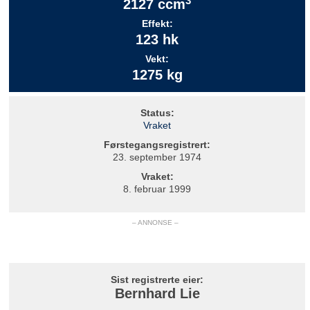
3
2127 ccm
Effekt:
123 hk
Vekt:
1275 kg
Status:
Vraket
Førstegangsregistrert:
23. september 1974
Vraket:
8. februar 1999
– ANNONSE –
Sist registrerte eier:
Bernhard Lie