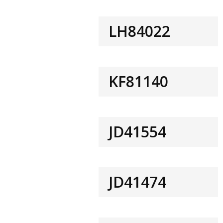
LH84022
KF81140
JD41554
JD41474