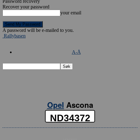
Password recovery
Recover your password
your email
A password will be e-mailed to you.
Rallybasen
A-Å
Opel
Ascona
ND34372
– ANNONSE –