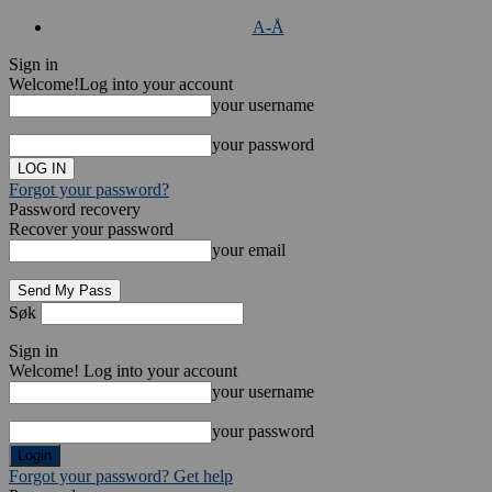
A-Å
Sign in
Welcome!
Log into your account
your username
your password
Forgot your password?
Password recovery
Recover your password
your email
Søk
Sign in
Welcome! Log into your account
your username
your password
Forgot your password? Get help