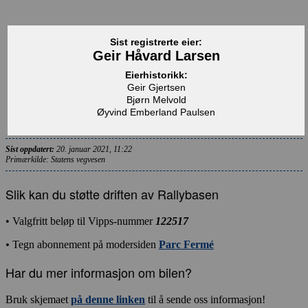
Sist registrerte eier:
Geir Håvard Larsen
Eierhistorikk:
Geir Gjertsen
Bjørn Melvold
Øyvind Emberland Paulsen
Sist oppdatert:
20. januar 2021, 11:22
Primærkilde: Statens vegvesen
Slik kan du støtte driften av Rallybasen
• Valgfritt beløp til Vipps-nummer
122517
•
Tegn abonnement på modersiden
Parc Fermé
Har du mer informasjon om bilen?
Bruk skjemaet
på denne linken
til å sende oss informasjon!