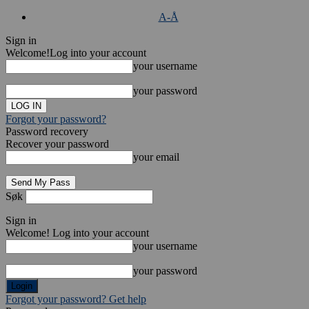
A-Å
Sign in
Welcome!
Log into your account
your username
your password
Forgot your password?
Password recovery
Recover your password
your email
Søk
Sign in
Welcome! Log into your account
your username
your password
Forgot your password? Get help