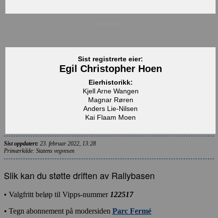
– ANNONSE –
Sist registrerte eier:
Egil Christopher Hoen
Eierhistorikk:
Kjell Arne Wangen
Magnar Røren
Anders Lie-Nilsen
Kai Flaam Moen
Sist oppdatert:
23. februar 2022, 13:28
Primærkilde: Statens vegvesen
Slik kan du støtte driften av Rallybasen
• Valgfritt beløp til Vipps-nummer
122517
•
Tegn abonnement på modersiden
Parc Fermé