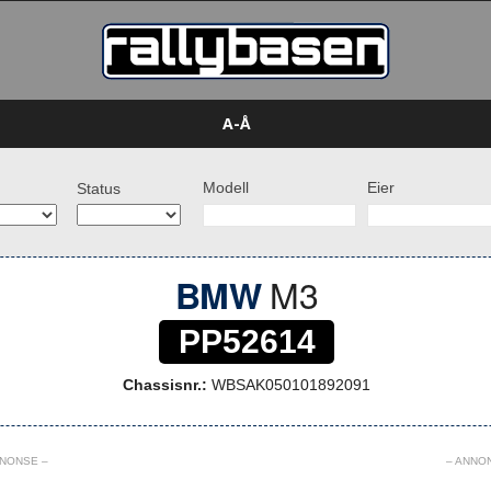
A-Å
Modell
Eier
Status
M3
BMW
PP52614
Chassisnr.:
WBSAK050101892091
NNONSE –
– ANNO