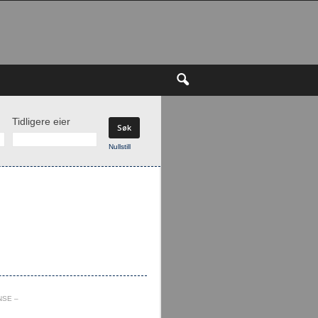
Tidligere eier
Nullstill
NSE –