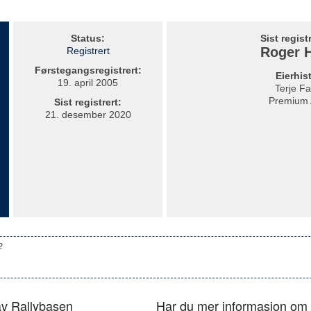
Status:
Sist regist
Roger 
Registrert
Førstegangsregistrert:
Eierhis
19. april 2005
Terje F
Premium 
Sist registrert:
21. desember 2020
2
 av Rallybasen
Har du mer informasjon om 