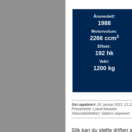
Årsmodell:
1988
Motorvolum:
3
2266 ccm
Effekt:
192 hk
Vekt:
1200 kg
Sist oppdatert:
20. januar 2021, 11:2
Primærkilde: Lokalt fotoarkiv
Sekundærkilde(r): Statens vegvesen
Slik kan du støtte driften