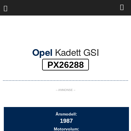
R
a
l
l
y
b
a
s
Kadett GSI
Opel
e
n
PX26288
– ANNONSE –
Årsmodell:
1987
Motorvolum: